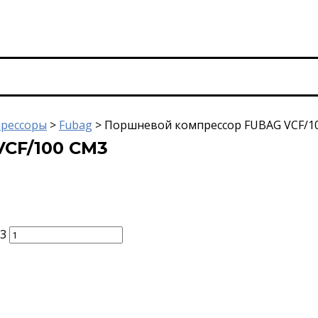
рессоры
>
Fubag
>
Поршневой компрессор FUBAG VCF/1
CF/100 CM3
3