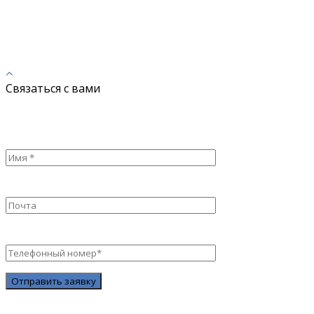
офис 3-11
Телефон:
(391) 295-93-25 / (391) 295-46-66
E-mail:
spkom24@yandex.ru
Связаться с вами