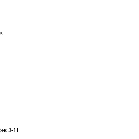
ск
фис 3-11