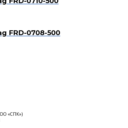
g FRD-0710-500
g FRD-0708-500
ОО «СПК»)
1