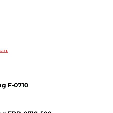
чать
g F-0710