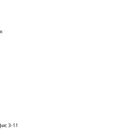
ск
фис 3-11