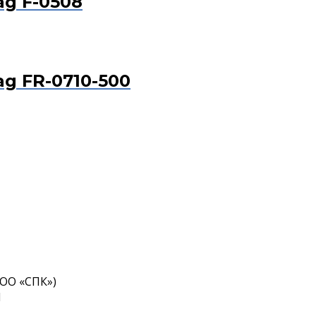
g F-0508
g FR-0710-500
ОО «СПК»)
1