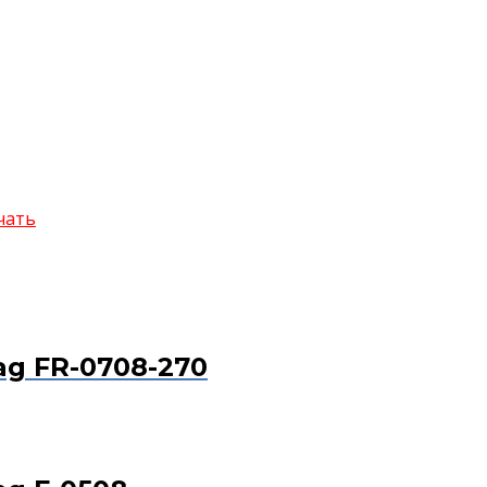
чать
g FR-0708-270